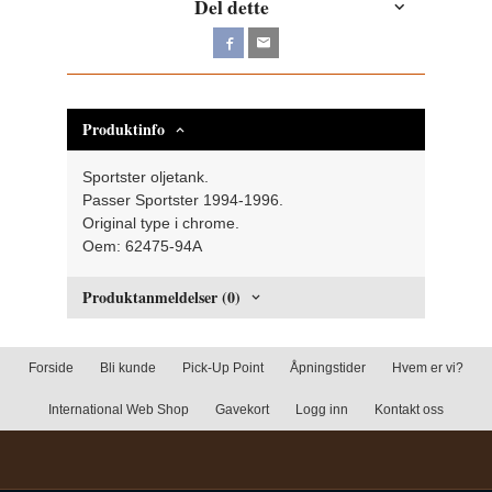
Del dette
Produktinfo
Sportster oljetank.
Passer Sportster 1994-1996.
Original type i chrome.
Oem: 62475-94A
Produktanmeldelser (0)
Forside
Bli kunde
Pick-Up Point
Åpningstider
Hvem er vi?
International Web Shop
Gavekort
Logg inn
Kontakt oss