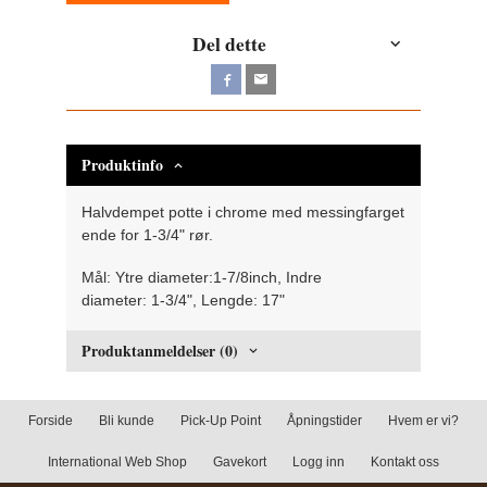
Del dette
Produktinfo
Halvdempet potte i chrome med messingfarget
ende for 1-3/4" rør.
Mål: Ytre diameter:1-7/8inch, Indre
diameter: 1-3/4", Lengde: 17"
Produktanmeldelser (0)
Forside
Bli kunde
Pick-Up Point
Åpningstider
Hvem er vi?
International Web Shop
Gavekort
Logg inn
Kontakt oss