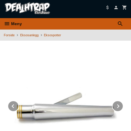
Gå
til
innholdet
Meny
Forside
Eksosanlegg
Eksospotter
Prev
Ne