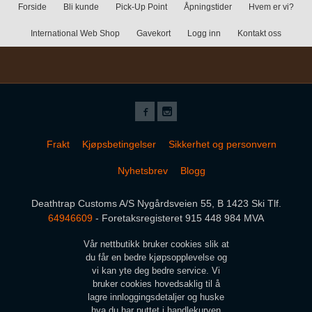
Forside
Bli kunde
Pick-Up Point
Åpningstider
Hvem er vi?
International Web Shop
Gavekort
Logg inn
Kontakt oss
Frakt
Kjøpsbetingelser
Sikkerhet og personvern
Nyhetsbrev
Blogg
Deathtrap Customs A/S Nygårdsveien 55, B 1423 Ski Tlf.
64946609
- Foretaksregisteret 915 448 984 MVA
Vår nettbutikk bruker cookies slik at
du får en bedre kjøpsopplevelse og
vi kan yte deg bedre service. Vi
bruker cookies hovedsaklig til å
lagre innloggingsdetaljer og huske
hva du har puttet i handlekurven