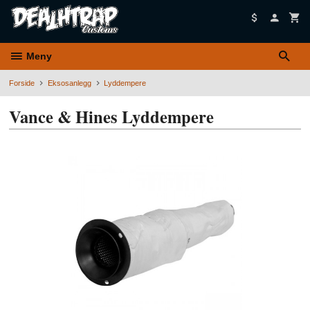
Gå
til
innholdet
Meny
Forside
Eksosanlegg
Lyddempere
Vance & Hines Lyddempere