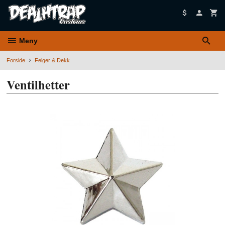
Gå
til
innholdet
Meny
Forside
Felger & Dekk
Ventilhetter