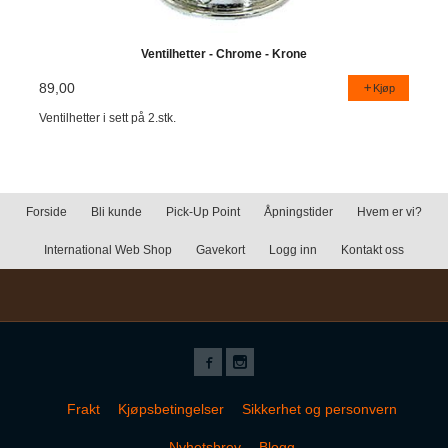
Ventilhetter - Chrome - Krone
89,00
Kjøp
Ventilhetter i sett på 2.stk.
Forside
Bli kunde
Pick-Up Point
Åpningstider
Hvem er vi?
International Web Shop
Gavekort
Logg inn
Kontakt oss
Frakt
Kjøpsbetingelser
Sikkerhet og personvern
Nyhetsbrev
Blogg