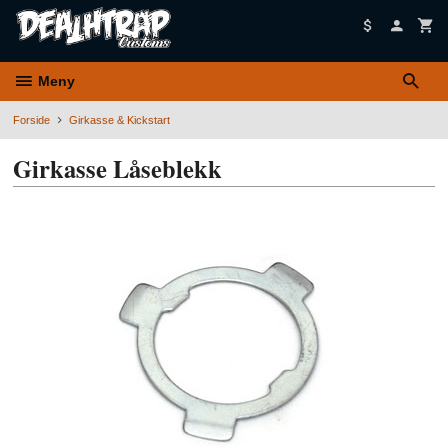
Gå
til
innholdet
Meny
Forside
Girkasse & Kickstart
Girkasse Låseblekk