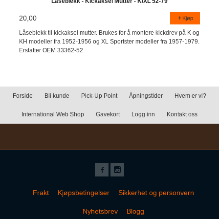
Låseblekk - Kickaksel Mutter - K/XL 52-79
20,00
Kjøp
Låseblekk til kickaksel mutter. Brukes for å montere kickdrev på K og
KH modeller fra 1952-1956 og XL Sportster modeller fra 1957-1979.
Erstatter OEM 33362-52.
Forside
Bli kunde
Pick-Up Point
Åpningstider
Hvem er vi?
International Web Shop
Gavekort
Logg inn
Kontakt oss
Frakt
Kjøpsbetingelser
Sikkerhet og personvern
Nyhetsbrev
Blogg