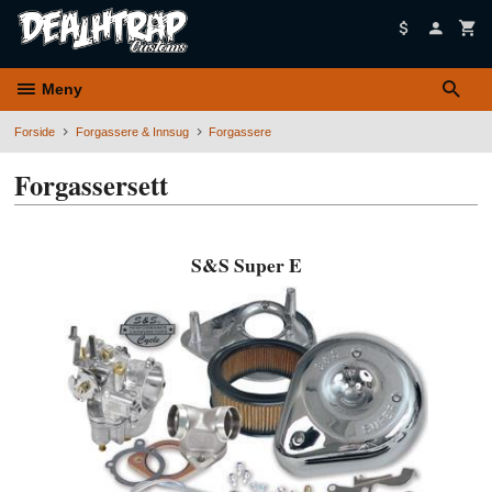
Gå
til
innholdet
Meny
Forside
Forgassere & Innsug
Forgassere
Forgassersett
S&S Super E