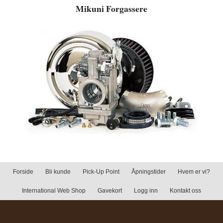
Mikuni Forgassere
Forside
Bli kunde
Pick-Up Point
Åpningstider
Hvem er vi?
International Web Shop
Gavekort
Logg inn
Kontakt oss