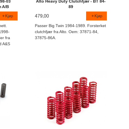
 98-03
Alto Heavy Duty Clutchfjær - BT 84-
m A/B
89
479,00
Kjøp
Kjøp
ett.
Passer Big Twin 1984-1989. Forsterket
 1998-
clutchfjær fra Alto. Oem: 37871-84,
er fra
37875-86A.
d A&S