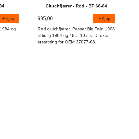
-84
Clutchfjærer - Rød - BT 68-84
995,00
Kjøp
Kjøp
g 1984 og
Rød clutchfjærer. Passer Big Twin 1968
til tidlig 1984 og 45ci. 10.stk. Direkte
erstatning for OEM 37077-68.