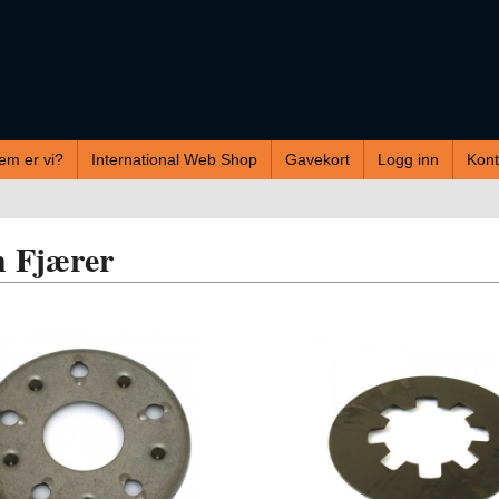
em er vi?
International Web Shop
Gavekort
Logg inn
Kont
h Fjærer