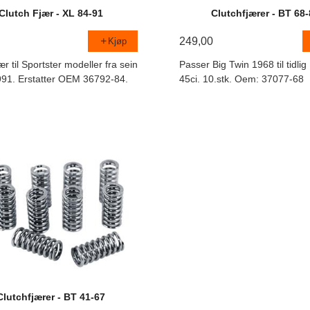
Clutch Fjær - XL 84-91
Clutchfjærer - BT 68
249,00
Kjøp
ær til Sportster modeller fra sein
Passer Big Twin 1968 til tidli
91. Erstatter OEM 36792-84.
45ci. 10.stk. Oem: 37077-68
Clutchfjærer - BT 41-67