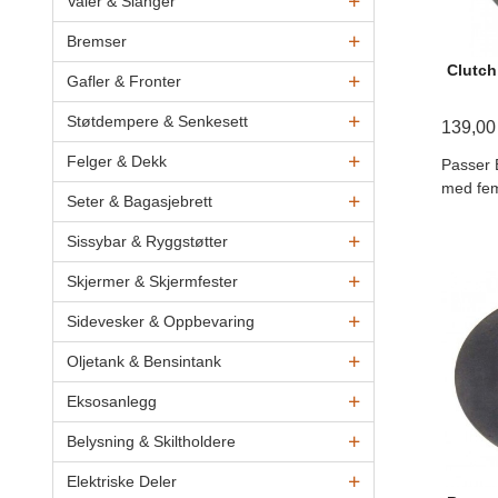
Vaier & Slanger
Bremser
Clutch
Gafler & Fronter
Støtdempere & Senkesett
139,00
Felger & Dekk
Passer 
med fem
Seter & Bagasjebrett
Sissybar & Ryggstøtter
Skjermer & Skjermfester
Sidevesker & Oppbevaring
Oljetank & Bensintank
Eksosanlegg
Belysning & Skiltholdere
Elektriske Deler