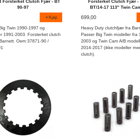
t Forsterket Clutch Fjær - BT
Forsterket Clutch Fjær -
90-97
BT/14-17 113" Twin Ca
699,00
Kjøp
Big Twin 1990-1997 og
Heavy Duty clutchfjær fra Barn
er 1991-2003. Forsterket clutch
Passer Big Twin modeller fra
a Barnett. Oem:37871-90 /
2003 og Twin Cam A/B modell
91
2014-2017 (ikke modeller me
clutch).