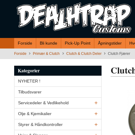
Gå
til
innholdet
Forside
Bli kunde
Pick-Up Point
Åpningstider
Hv
Forside
Primær & Clutch
Clutch & Clutch Deler
Clutch Fjærer
Clutc
Kategorier
NYHETER !
Tilbudsvarer
Servicedeler & Vedlikehold
Olje & Kjemikalier
Styrer & Håndkontroller