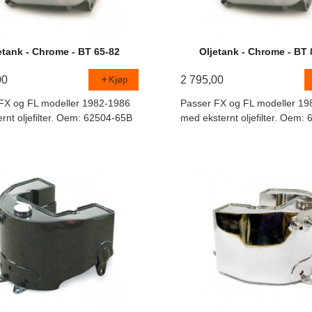
etank - Chrome - BT 65-82
Oljetank - Chrome - BT 
00
2 795,00
Kjøp
FX og FL modeller 1982-1986
Passer FX og FL modeller 19
rnt oljefilter. Oem: 62504-65B
med eksternt oljefilter. Oem: