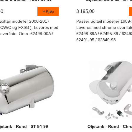
00
3 195,00
Kjøp
Softail modeller 2000-2017
Passer Softail modeller 1989
XCW/C og FXSB ). Leveres med
Leveres med chrome overflat
overflate. Oem: 62498-00A /
62498-89A / 62495-89 / 6249
62491-95 / 62840-98
jetank - Rund - ST 84-99
Oljetank - Rund - Ch