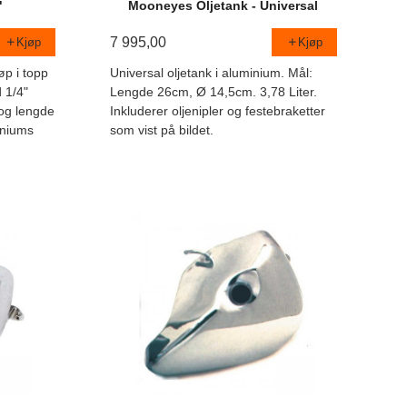
"
Mooneyes Oljetank - Universal
7 995,00
Kjøp
Kjøp
øp i topp
Universal oljetank i aluminium. Mål:
 1/4"
Lengde 26cm, Ø 14,5cm. 3,78 Liter.
og lengde
Inkluderer oljenipler og festebraketter
iniums
som vist på bildet.