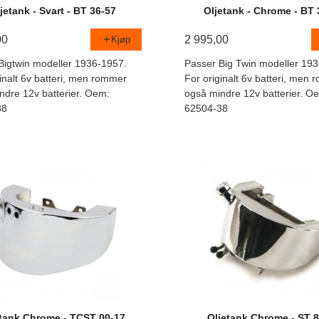
jetank - Svart - BT 36-57
Oljetank - Chrome - BT 
00
2 995,00
Kjøp
Bigtwin modeller 1936-1957.
Passer Big Twin modeller 19
inalt 6v batteri, men rommer
For originalt 6v batteri, men
ndre 12v batterier. Oem:
også mindre 12v batterier. O
38
62504-38
etank Chrome - TCST 00-17
Oljetank Chrome - ST 