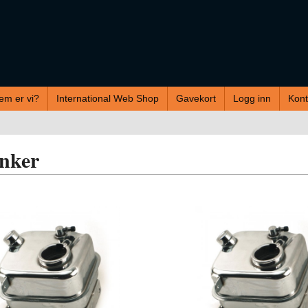
em er vi?
International Web Shop
Gavekort
Logg inn
Kont
anker