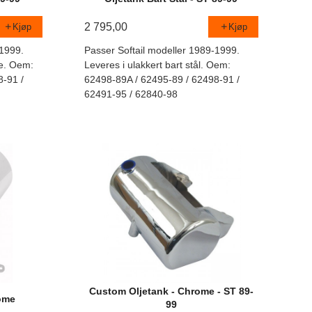
2 795,00
Kjøp
Kjøp
-1999.
Passer Softail modeller 1989-1999.
e. Oem:
Leveres i ulakkert bart stål. Oem:
8-91 /
62498-89A / 62495-89 / 62498-91 /
62491-95 / 62840-98
Custom Oljetank - Chrome - ST 89-
rome
99