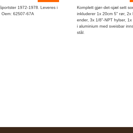
Sportster 1972-1978. Leveres i
Komplett gjør-det-sjæl sett s
. Oem: 62507-67A
inkluderer 1x 20cm 5" rør, 2x
ender, 3x 1/8"-NPT hylser, 1x
i aluminium med sveisbar inns
stål.