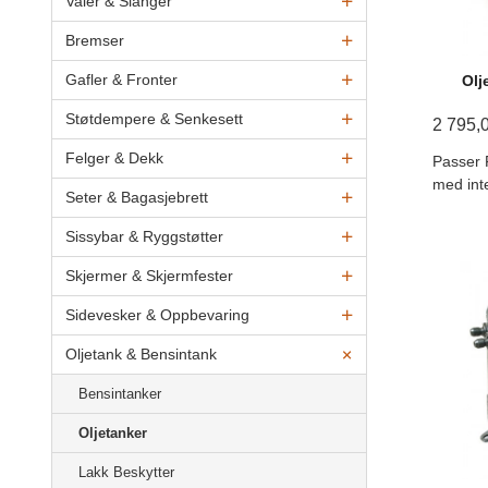
Vaier & Slanger
Bremser
Gafler & Fronter
Olj
Støtdempere & Senkesett
2 795,
Felger & Dekk
Passer 
med inte
Seter & Bagasjebrett
Sissybar & Ryggstøtter
Skjermer & Skjermfester
Sidevesker & Oppbevaring
Oljetank & Bensintank
Bensintanker
Oljetanker
Lakk Beskytter