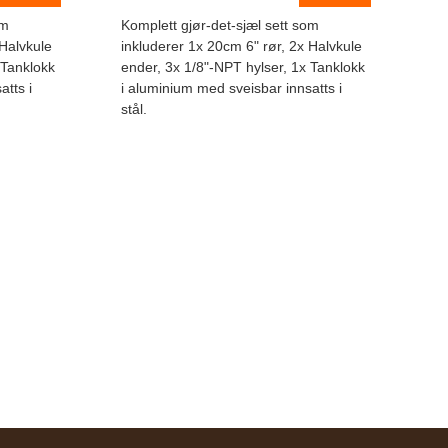
om
Komplett gjør-det-sjæl sett som
 Halvkule
inkluderer 1x 20cm 6" rør, 2x Halvkule
 Tanklokk
ender, 3x 1/8"-NPT hylser, 1x Tanklokk
atts i
i aluminium med sveisbar innsatts i
stål.