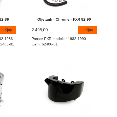
82-86
Oljetank - Chrome - FXR 82-90
2 495,00
Kjøp
Kjøp
82-1986
Passer FXR modeller 1982-1990.
 62483-81
Oem: 62406-81