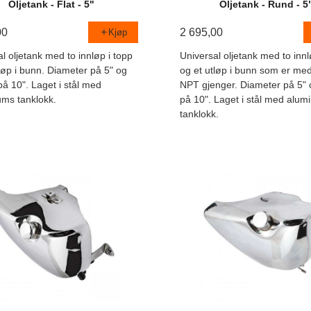
Oljetank - Flat - 5"
Oljetank - Rund - 5
00
2 695,00
Kjøp
l oljetank med to innløp i topp
Universal oljetank med to innl
løp i bunn. Diameter på 5" og
og et utløp i bunn som er med
å 10". Laget i stål med
NPT gjenger. Diameter på 5" 
ums tanklokk.
på 10". Laget i stål med alum
tanklokk.