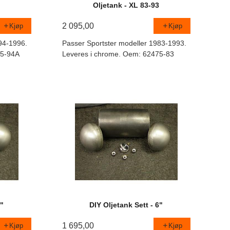
6
Oljetank - XL 83-93
2 095,00
Kjøp
Kjøp
94-1996.
Passer Sportster modeller 1983-1993.
75-94A
Leveres i chrome. Oem: 62475-83
5"
DIY Oljetank Sett - 6"
1 695,00
Kjøp
Kjøp