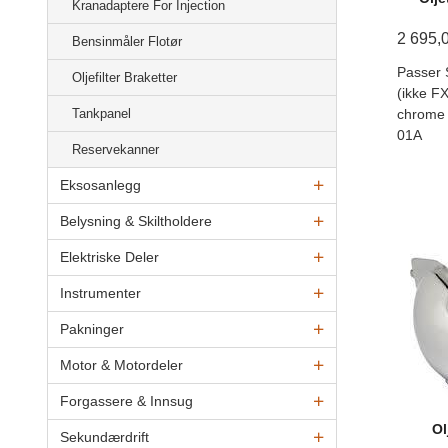
Kranadaptere For Injection
2 695,
Bensinmåler Flotør
Passer 
Oljefilter Braketter
(ikke F
chrome 
Tankpanel
01A
Reservekanner
Eksosanlegg
Belysning & Skiltholdere
Elektriske Deler
Instrumenter
Pakninger
Motor & Motordeler
Forgassere & Innsug
Ol
Sekundærdrift