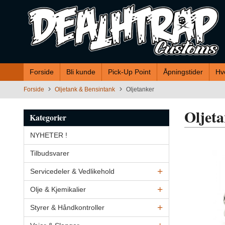
Gå
til
innholdet
Forside
Bli kunde
Pick-Up Point
Åpningstider
Hv
Forside
Oljetank & Bensintank
Oljetanker
Oljet
Kategorier
NYHETER !
Tilbudsvarer
Servicedeler & Vedlikehold
Olje & Kjemikalier
Styrer & Håndkontroller