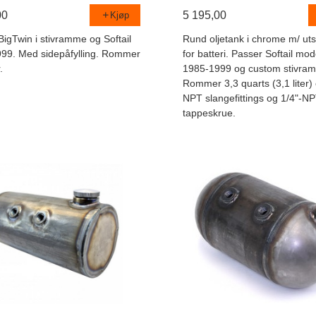
00
5 195,00
Kjøp
BigTwin i stivramme og Softail
Rund oljetank i chrome m/ uts
99. Med sidepåfylling. Rommer
for batteri. Passer Softail mode
.
1985-1999 og custom stivram
Rommer 3,3 quarts (3,1 liter) o
NPT slangefittings og 1/4"-N
tappeskrue.