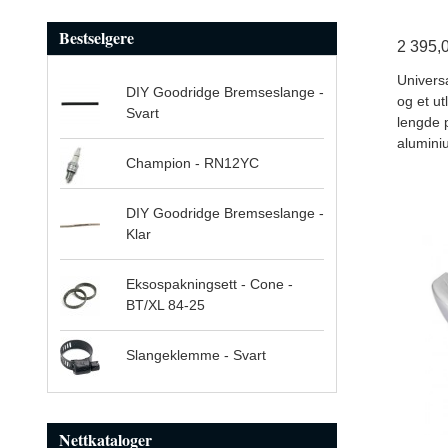
Bestselgere
2 395,
Universa
DIY Goodridge Bremseslange -
og et ut
Svart
lengde p
alumini
Champion - RN12YC
DIY Goodridge Bremseslange -
Klar
Eksospakningsett - Cone -
BT/XL 84-25
Slangeklemme - Svart
Nettkataloger