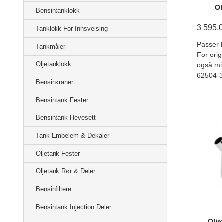
Ol
Bensintanklokk
3 595,
Tanklokk For Innsveising
Passer 
Tankmåler
For orig
Oljetanklokk
også mi
62504-
Bensinkraner
Bensintank Fester
Bensintank Hevesett
Tank Embelem & Dekaler
Oljetank Fester
Oljetank Rør & Deler
Bensinfiltere
Bensintank Injection Deler
Olj