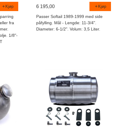
6 195,00
Kjøp
Kjøp
parring
Passer Softail 1989-1999 med side
ller fra
påfylling. Mål - Lengde: 11-3/4".
mer.
Diameter: 6-1/2". Volum: 3,5 Liter.
lje. 1/8"-
PT