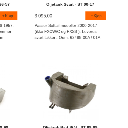
36-57
Oljetank Svart - ST 00-17
3 095,00
Kjøp
Kjøp
36-1957.
Passer Softail modeller 2000-2017
 rommer
(ikke FXCW/C og FXSB ). Leveres
em:
svart lakkert. Oem: 62498-00A / 01A
89-99
Oljetank Bart Stål - ST 89-99