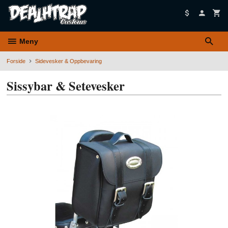
Gå
til
innholdet
Meny
Forside
Sidevesker & Oppbevaring
Sissybar & Setevesker