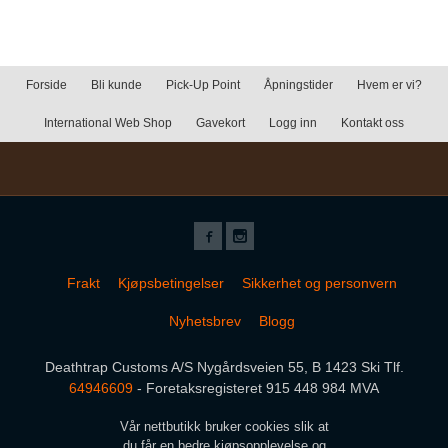
Forside
Bli kunde
Pick-Up Point
Åpningstider
Hvem er vi?
International Web Shop
Gavekort
Logg inn
Kontakt oss
Frakt
Kjøpsbetingelser
Sikkerhet og personvern
Nyhetsbrev
Blogg
Deathtrap Customs A/S Nygårdsveien 55, B 1423 Ski Tlf.
64946609
- Foretaksregisteret 915 448 984 MVA
Vår nettbutikk bruker cookies slik at
du får en bedre kjøpsopplevelse og