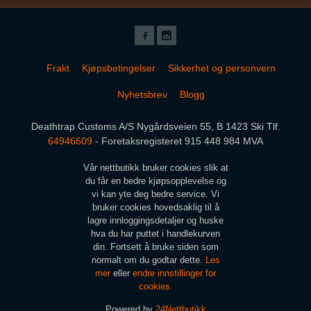
Frakt
Kjøpsbetingelser
Sikkerhet og personvern
Nyhetsbrev
Blogg
Deathtrap Customs A/S Nygårdsveien 55, B 1423 Ski Tlf.
64946609
- Foretaksregisteret 915 448 984 MVA
Vår nettbutikk bruker cookies slik at
du får en bedre kjøpsopplevelse og
vi kan yte deg bedre service. Vi
bruker cookies hovedsaklig til å
lagre innloggingsdetaljer og huske
hva du har puttet i handlekurven
din. Fortsett å bruke siden som
normalt om du godtar dette.
Les
mer
eller
endre innstillinger for
cookies.
Powered by
24Nettbutikk