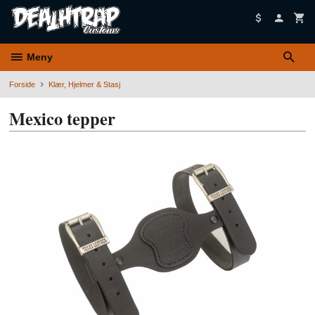
Gå
til
innholdet
Meny
Forside
Klær, Hjelmer & Stasj
Mexico tepper