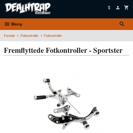
Gå
til
innholdet
Meny
Forside
Fotkontroller
Fotkontroller
Fremflyttede Fotkontroller - Sportster