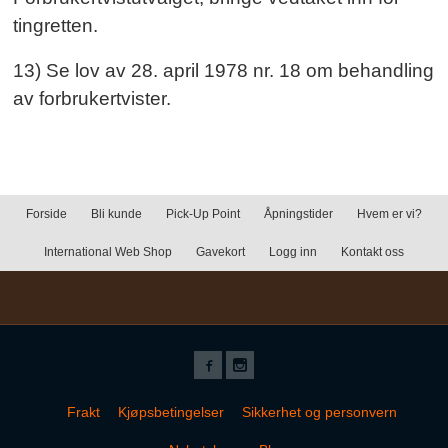
tingretten.
13) Se lov av 28. april 1978 nr. 18 om behandling
av forbrukertvister.
Forside
Bli kunde
Pick-Up Point
Åpningstider
Hvem er vi?
International Web Shop
Gavekort
Logg inn
Kontakt oss
Frakt
Kjøpsbetingelser
Sikkerhet og personvern