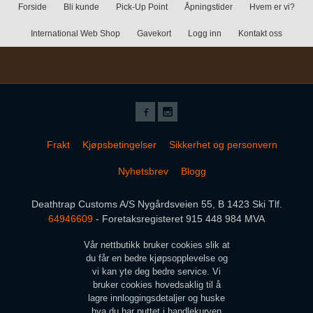
Forside
Bli kunde
Pick-Up Point
Åpningstider
Hvem er vi?
International Web Shop
Gavekort
Logg inn
Kontakt oss
Frakt
Kjøpsbetingelser
Sikkerhet og personvern
Nyhetsbrev
Blogg
Deathtrap Customs A/S Nygårdsveien 55, B 1423 Ski Tlf.
64946609
- Foretaksregisteret 915 448 984 MVA
Vår nettbutikk bruker cookies slik at
du får en bedre kjøpsopplevelse og
vi kan yte deg bedre service. Vi
bruker cookies hovedsaklig til å
lagre innloggingsdetaljer og huske
hva du har puttet i handlekurven