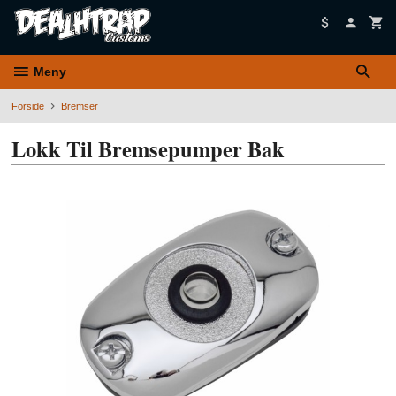
Gå
til
innholdet
Meny
Forside
Bremser
Lokk Til Bremsepumper Bak