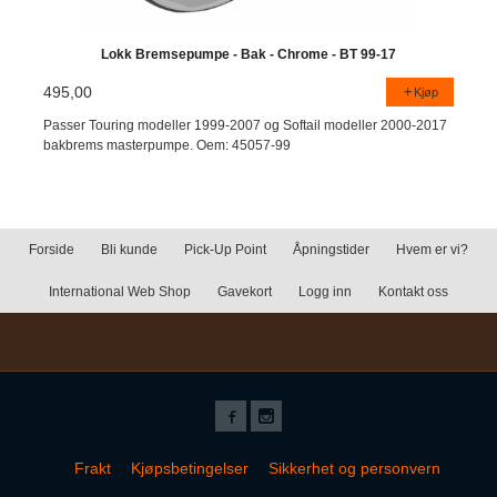
Lokk Bremsepumpe - Bak - Chrome - BT 99-17
495,00
Kjøp
Passer Touring modeller 1999-2007 og Softail modeller 2000-2017
bakbrems masterpumpe. Oem: 45057-99
Forside
Bli kunde
Pick-Up Point
Åpningstider
Hvem er vi?
International Web Shop
Gavekort
Logg inn
Kontakt oss
Frakt
Kjøpsbetingelser
Sikkerhet og personvern