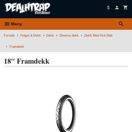
Gå
til
innholdet
Meny
Forside
Felger & Dekk
Dekk
Diverse dekk
Dekk Med Hvit Side
Framdekk
18" Framdekk