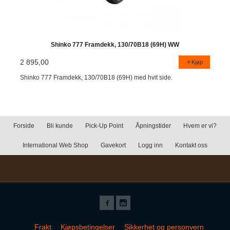
Shinko 777 Framdekk, 130/70B18 (69H) WW
2 895,00
Kjøp
Shinko 777 Framdekk, 130/70B18 (69H) med hvit side.
Forside
Bli kunde
Pick-Up Point
Åpningstider
Hvem er vi?
International Web Shop
Gavekort
Logg inn
Kontakt oss
Frakt
Kjøpsbetingelser
Sikkerhet og personvern