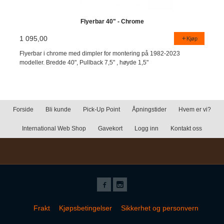
Flyerbar 40" - Chrome
1 095,00
Kjøp
Flyerbar i chrome med dimpler for montering på 1982-2023
modeller. Bredde 40", Pullback 7,5" , høyde 1,5"
Forside
Bli kunde
Pick-Up Point
Åpningstider
Hvem er vi?
International Web Shop
Gavekort
Logg inn
Kontakt oss
Frakt
Kjøpsbetingelser
Sikkerhet og personvern