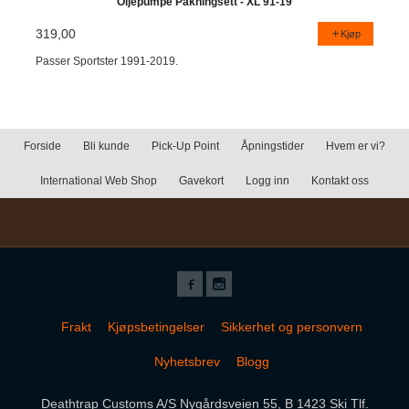
Oljepumpe Pakningsett - XL 91-19
319,00
Kjøp
Passer Sportster 1991-2019.
Forside
Bli kunde
Pick-Up Point
Åpningstider
Hvem er vi?
International Web Shop
Gavekort
Logg inn
Kontakt oss
Frakt
Kjøpsbetingelser
Sikkerhet og personvern
Nyhetsbrev
Blogg
Deathtrap Customs A/S Nygårdsveien 55, B 1423 Ski Tlf.