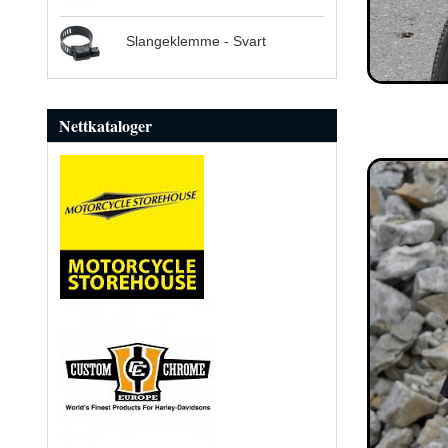
Slangeklemme - Svart
Nettkataloger