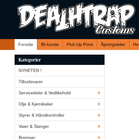
Gå
til
innholdet
Forside
Bli kunde
Pick-Up Point
Åpningstider
Hv
Kategorier
NYHETER !
Tilbudsvarer
Servicedeler & Vedlikehold
Olje & Kjemikalier
Styrer & Håndkontroller
Vaier & Slanger
Bremser