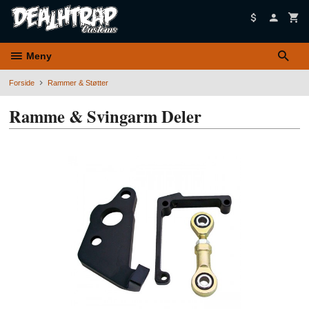
Gå
til
innholdet
Meny
Forside
Rammer & Støtter
Ramme & Svingarm Deler