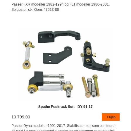
Passer FXR modeller 1982-1994 og FLT modeller 1980-2001.
Selges pr. stk. Oem: 47513-80
Sputhe Positrack Sett - DY 91-17
10 799,00
Kjøp
Passer Dyna modeller 1991-2017. Stabilisator sett som eliminerer
all svikt i gummiopphenget av motor og svingarmen samt drastisk