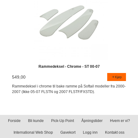
Rammedeksel - Chrome - ST 00-07
549,00
Kjøp
Rammedeksel i chrome til bake ramme på Softail modeller fra 2000-
2007 (Ikke 05-07 FLSTN og 2007 FLSTF/FXSTD).
Forside
Bli kunde
Pick-Up Point
Åpningstider
Hvem er vi?
International Web Shop
Gavekort
Logg inn
Kontakt oss