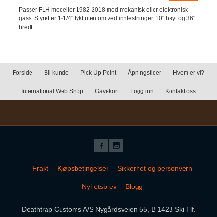
Passer FLH modeller 1982-2018 med mekanisk eller elektronisk
gass. Styret er 1-1/4" tykt uten om ved innfestninger. 10" høyt og 36"
bredt.
Forside
Bli kunde
Pick-Up Point
Åpningstider
Hvem er vi?
International Web Shop
Gavekort
Logg inn
Kontakt oss
Frakt
Kjøpsbetingelser
Sikkerhet og personvern
Nyhetsbrev
Blogg
Deathtrap Customs A/S Nygårdsveien 55, B 1423 Ski Tlf.