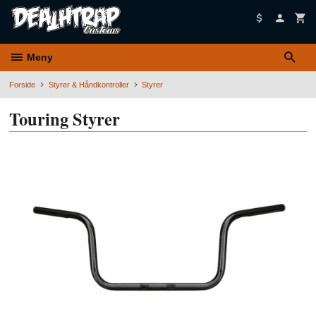
Gå
til
innholdet
Meny
Forside
Styrer & Håndkontroller
Styrer
Touring Styrer