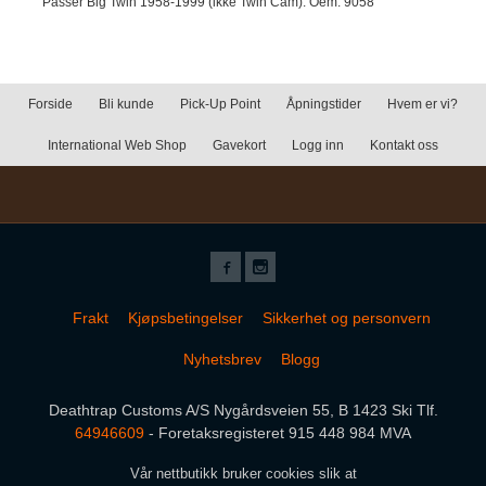
Passer Big Twin 1958-1999 (ikke Twin Cam). Oem: 9058
Forside
Bli kunde
Pick-Up Point
Åpningstider
Hvem er vi?
International Web Shop
Gavekort
Logg inn
Kontakt oss
Frakt
Kjøpsbetingelser
Sikkerhet og personvern
Nyhetsbrev
Blogg
Deathtrap Customs A/S Nygårdsveien 55, B 1423 Ski Tlf.
64946609
- Foretaksregisteret 915 448 984 MVA
Vår nettbutikk bruker cookies slik at