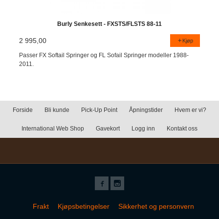
Burly Senkesett - FXSTS/FLSTS 88-11
2 995,00
Kjøp
Passer FX Softail Springer og FL Sofail Springer modeller 1988-
2011.
Forside
Bli kunde
Pick-Up Point
Åpningstider
Hvem er vi?
International Web Shop
Gavekort
Logg inn
Kontakt oss
Frakt
Kjøpsbetingelser
Sikkerhet og personvern