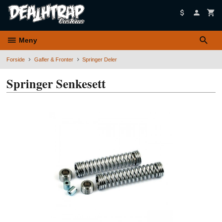
Gå
til
innholdet
Meny
Forside
Gafler & Fronter
Springer Deler
Springer Senkesett