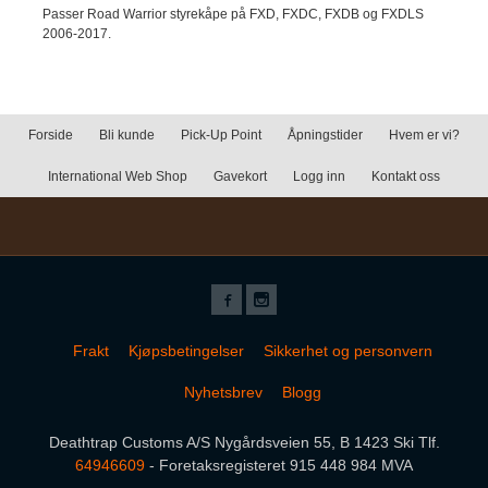
Passer Road Warrior styrekåpe på FXD, FXDC, FXDB og FXDLS
2006-2017.
Forside
Bli kunde
Pick-Up Point
Åpningstider
Hvem er vi?
International Web Shop
Gavekort
Logg inn
Kontakt oss
Frakt
Kjøpsbetingelser
Sikkerhet og personvern
Nyhetsbrev
Blogg
Deathtrap Customs A/S Nygårdsveien 55, B 1423 Ski Tlf.
64946609
- Foretaksregisteret 915 448 984 MVA