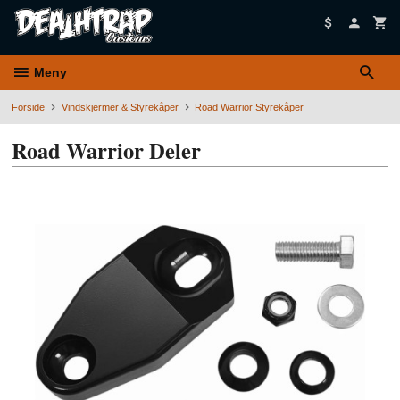
Gå
til
innholdet
Meny
Forside
Vindskjermer & Styrekåper
Road Warrior Styrekåper
Road Warrior Deler