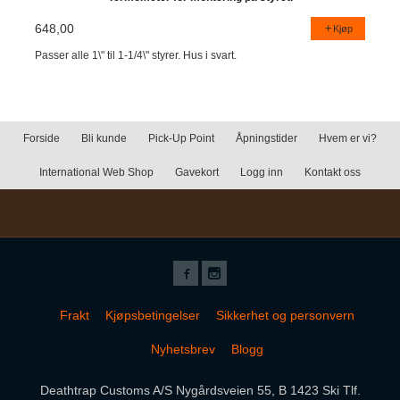
648,00
Kjøp
Passer alle 1\" til 1-1/4\" styrer. Hus i svart.
Forside
Bli kunde
Pick-Up Point
Åpningstider
Hvem er vi?
International Web Shop
Gavekort
Logg inn
Kontakt oss
Frakt
Kjøpsbetingelser
Sikkerhet og personvern
Nyhetsbrev
Blogg
Deathtrap Customs A/S Nygårdsveien 55, B 1423 Ski Tlf.