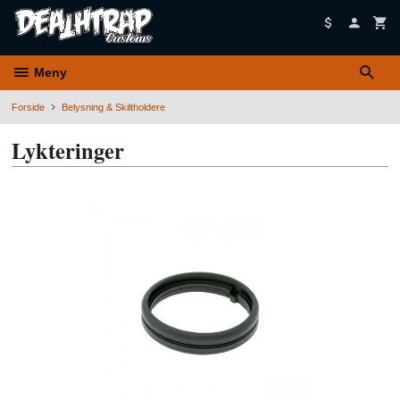
Gå
til
innholdet
Meny
Forside
Belysning & Skiltholdere
Lykteringer