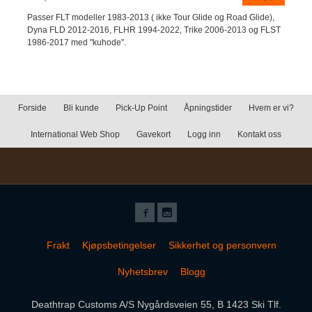
Passer FLT modeller 1983-2013 ( ikke Tour Glide og Road Glide),
Dyna FLD 2012-2016, FLHR 1994-2022, Trike 2006-2013 og FLST
1986-2017 med "kuhode".
Forside
Bli kunde
Pick-Up Point
Åpningstider
Hvem er vi?
International Web Shop
Gavekort
Logg inn
Kontakt oss
Frakt
Kjøpsbetingelser
Sikkerhet og personvern
Nyhetsbrev
Blogg
Deathtrap Customs A/S Nygårdsveien 55, B 1423 Ski Tlf.