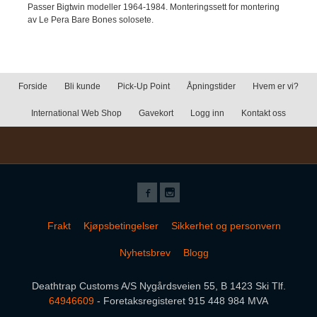
Passer Bigtwin modeller 1964-1984. Monteringssett for montering
av Le Pera Bare Bones solosete.
Forside
Bli kunde
Pick-Up Point
Åpningstider
Hvem er vi?
International Web Shop
Gavekort
Logg inn
Kontakt oss
Frakt
Kjøpsbetingelser
Sikkerhet og personvern
Nyhetsbrev
Blogg
Deathtrap Customs A/S Nygårdsveien 55, B 1423 Ski Tlf.
64946609
- Foretaksregisteret 915 448 984 MVA