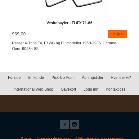
Veskebøyler - FL/FX 71-86
969,00
Kjøp
Passer 4-Trins FX, FXWG og FL modeller 1958-1986. Chrome.
Oem: 90584-85
Forside
Bli kunde
Pick-Up Point
Åpningstider
Hvem er vi?
International Web Shop
Gavekort
Logg inn
Kontakt oss
Frakt
Kjøpsbetingelser
Sikkerhet og personvern