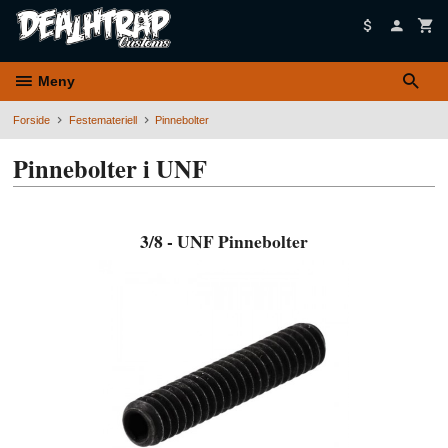
Gå
til
innholdet
Meny
Forside
Festemateriell
Pinnebolter
Pinnebolter i UNF
3/8 - UNF Pinnebolter