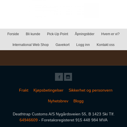
Forside
Bli kunde
Pick-Up Point
Åpningstider
Hvem er vi?
International Web Shop
Gavekort
Logg inn
Kontakt oss
Frakt
Kjøpsbetingelser
Sikkerhet og personvern
Nyhetsbrev
Blogg
Deathtrap Customs A/S Nygårdsveien 55, B 1423 Ski Tlf.
64946609
- Foretaksregisteret 915 448 984 MVA