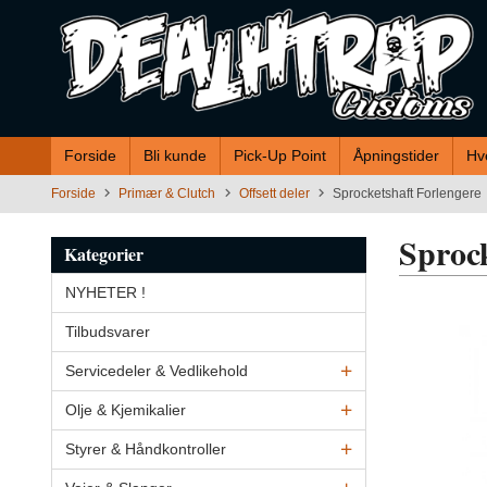
Gå
til
innholdet
Forside
Bli kunde
Pick-Up Point
Åpningstider
Hv
Forside
Primær & Clutch
Offsett deler
Sprocketshaft Forlengere
Sprock
Kategorier
NYHETER !
Tilbudsvarer
Servicedeler & Vedlikehold
Olje & Kjemikalier
Styrer & Håndkontroller