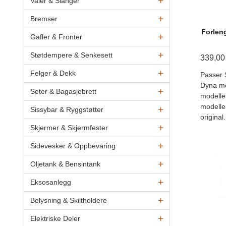
Vaier & Slanger
Bremser
Forleng
Gafler & Fronter
Støtdempere & Senkesett
339,00
Felger & Dekk
Passer 
Dyna mo
Seter & Bagasjebrett
modelle
modelle
Sissybar & Ryggstøtter
original.
Skjermer & Skjermfester
Sidevesker & Oppbevaring
Oljetank & Bensintank
Eksosanlegg
Belysning & Skiltholdere
Elektriske Deler