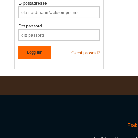
E-postadresse
Ditt passord
Glemt passord?
Frak