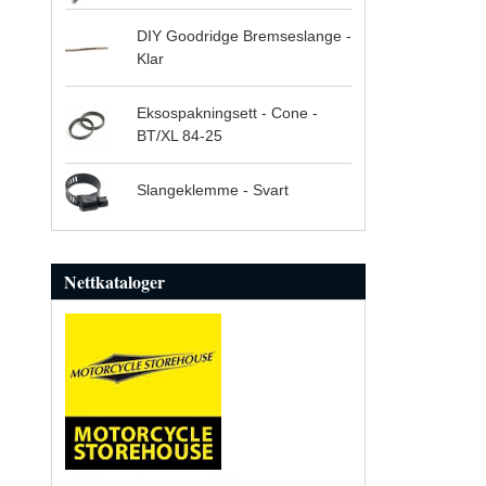
DIY Goodridge Bremseslange -
Klar
Eksospakningsett - Cone -
BT/XL 84-25
Slangeklemme - Svart
Nettkataloger