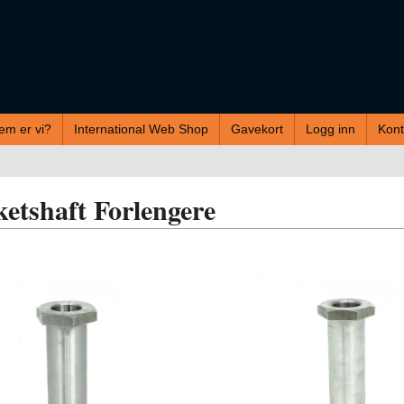
em er vi?
International Web Shop
Gavekort
Logg inn
Kont
etshaft Forlengere