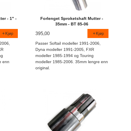
er - 1" -
Forlenget Sproketshaft Mutter -
35mm - BT 85-06
395,00
Kjøp
Kjøp
-2006,
Passer Softail modeller 1991-2006,
XR
Dyna modeller 1991-2005, FXR
ng
modeller 1985-1994 og Touring
e enn
modeller 1985-2006. 35mm lengre enn
original.