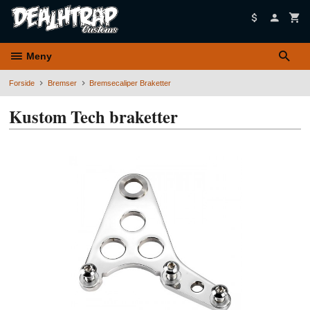
Gå
til
innholdet
Meny
Forside
Bremser
Bremsecaliper Braketter
Kustom Tech braketter