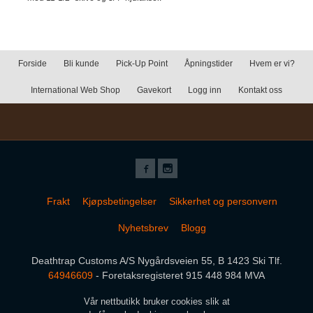
Forside
Bli kunde
Pick-Up Point
Åpningstider
Hvem er vi?
International Web Shop
Gavekort
Logg inn
Kontakt oss
Frakt
Kjøpsbetingelser
Sikkerhet og personvern
Nyhetsbrev
Blogg
Deathtrap Customs A/S Nygårdsveien 55, B 1423 Ski Tlf.
64946609
- Foretaksregisteret 915 448 984 MVA
Vår nettbutikk bruker cookies slik at