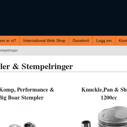
em er vi?
International Web Shop
Gavekort
Logg inn
Kont
empelringer
ler & Stempelringer
Komp, Performance &
Knuckle,Pan & Sh
Big Boar Stempler
1200cc