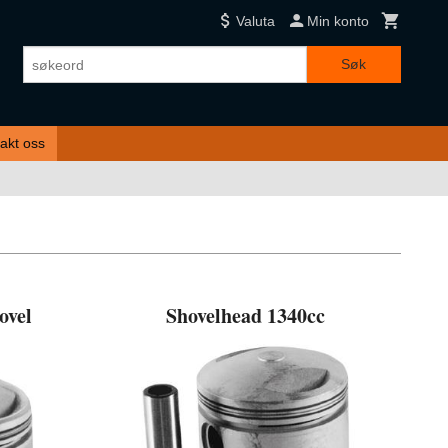
Valuta
Min konto
Søk
akt oss
ovel
Shovelhead 1340cc