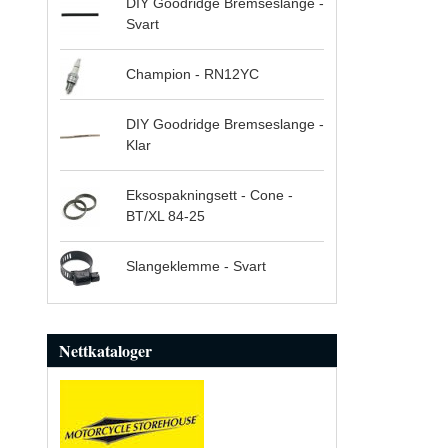
DIY Goodridge Bremseslange -
Svart
Champion - RN12YC
DIY Goodridge Bremseslange -
Klar
Eksospakningsett - Cone -
BT/XL 84-25
Slangeklemme - Svart
Nettkataloger