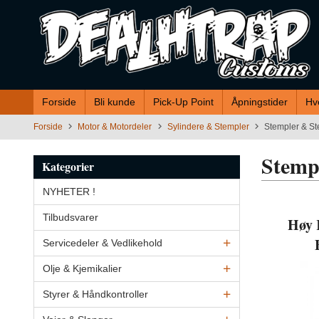
Gå
til
innholdet
Forside
Bli kunde
Pick-Up Point
Åpningstider
Hv
Forside
Motor & Motordeler
Sylindere & Stempler
Stempler & St
Stemp
Kategorier
NYHETER !
Tilbudsvarer
Høy 
Servicedeler & Vedlikehold
Olje & Kjemikalier
Styrer & Håndkontroller