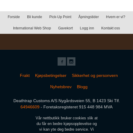
Forside
Bli kunde
Pick-Up Point
Åpningstider
Hvem er vi?
International Web Shop
Gavekort
Logg inn
Kontakt oss
Frakt
Kjøpsbetingelser
Sikkerhet og personvern
Nyhetsbrev
Blogg
Deathtrap Customs A/S Nygårdsveien 55, B 1423 Ski Tlf.
64946609
- Foretaksregisteret 915 448 984 MVA
Vår nettbutikk bruker cookies slik at
du får en bedre kjøpsopplevelse og
vi kan yte deg bedre service. Vi