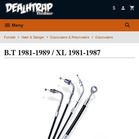
Gå
til
innholdet
Meny
Forside
Vaier & Slanger
Gassvaiere & Returvaiere
Gassvaiere
B.T 1981-1989 / XL 1981-1987