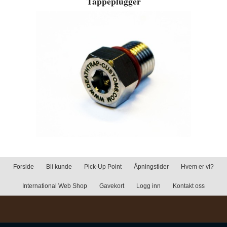
Tappeplugger
Forside
Bli kunde
Pick-Up Point
Åpningstider
Hvem er vi?
International Web Shop
Gavekort
Logg inn
Kontakt oss