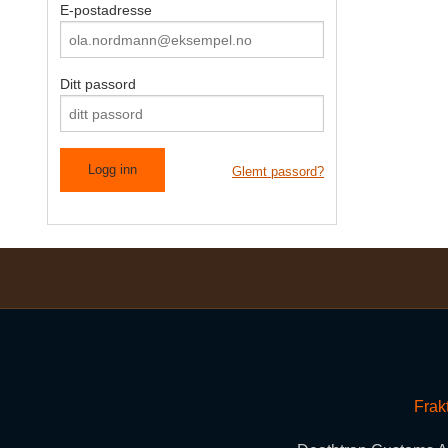
E-postadresse
Ditt passord
Glemt passord?
Frak