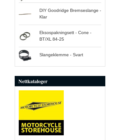
DIY Goodridge Bremseslange -
Klar
Eksospakningsett - Cone -
BT/XL 84-25
Slangeklemme - Svart
Nettkataloger