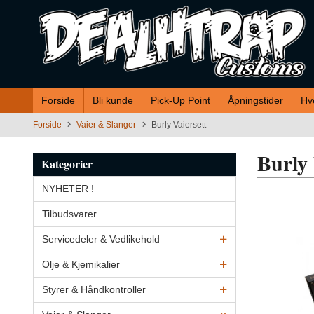
Gå
til
innholdet
Forside
Bli kunde
Pick-Up Point
Åpningstider
Hv
Forside
Vaier & Slanger
Burly Vaiersett
Burly 
Kategorier
NYHETER !
Tilbudsvarer
Servicedeler & Vedlikehold
Olje & Kjemikalier
Styrer & Håndkontroller