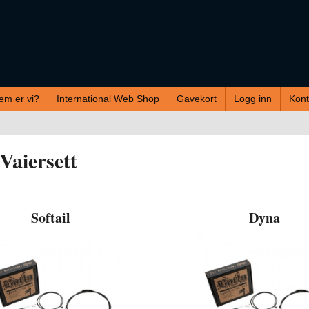
em er vi?
International Web Shop
Gavekort
Logg inn
Kont
Vaiersett
Softail
Dyna