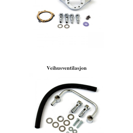
Veihusventilasjon