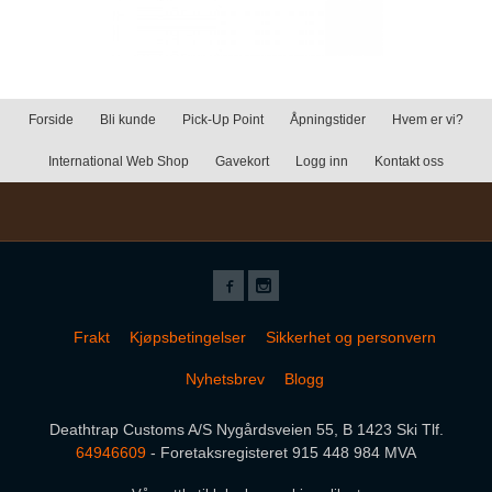
Forside
Bli kunde
Pick-Up Point
Åpningstider
Hvem er vi?
International Web Shop
Gavekort
Logg inn
Kontakt oss
Frakt
Kjøpsbetingelser
Sikkerhet og personvern
Nyhetsbrev
Blogg
Deathtrap Customs A/S Nygårdsveien 55, B 1423 Ski Tlf.
64946609
- Foretaksregisteret 915 448 984 MVA