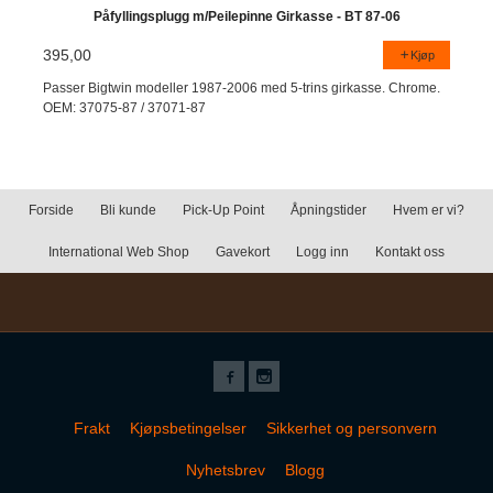
Påfyllingsplugg m/Peilepinne Girkasse - BT 87-06
395,00
Kjøp
Passer Bigtwin modeller 1987-2006 med 5-trins girkasse. Chrome.
OEM: 37075-87 / 37071-87
Forside
Bli kunde
Pick-Up Point
Åpningstider
Hvem er vi?
International Web Shop
Gavekort
Logg inn
Kontakt oss
Frakt
Kjøpsbetingelser
Sikkerhet og personvern
Nyhetsbrev
Blogg