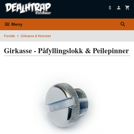
Gå
til
innholdet
Meny
Forside
Girkasse & Kickstart
Girkasse - Påfyllingslokk & Peilepinner