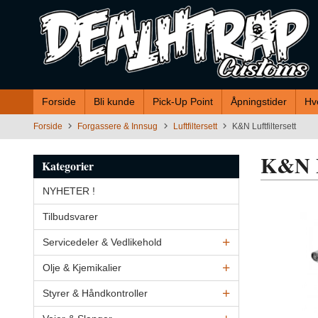
Gå
til
innholdet
Forside
Bli kunde
Pick-Up Point
Åpningstider
Hv
Forside
Forgassere & Innsug
Luftfiltersett
K&N Luftfiltersett
K&N Lu
Kategorier
NYHETER !
Tilbudsvarer
Servicedeler & Vedlikehold
Olje & Kjemikalier
Styrer & Håndkontroller