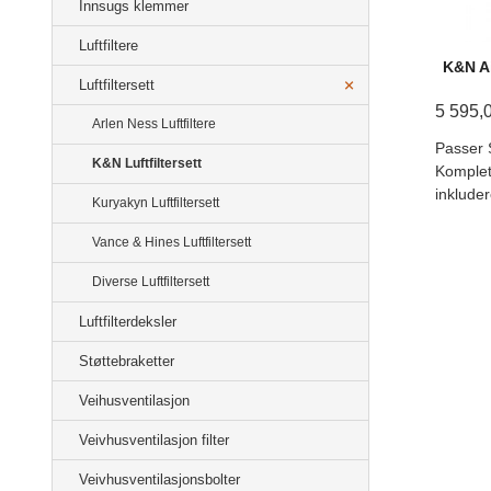
Innsugs klemmer
Luftfiltere
K&N Ai
Luftfiltersett
5 595,
Arlen Ness Luftfiltere
Passer 
K&N Luftfiltersett
Komplett
inkluder
Kuryakyn Luftfiltersett
Vance & Hines Luftfiltersett
Diverse Luftfiltersett
Luftfilterdeksler
Støttebraketter
Veihusventilasjon
Veivhusventilasjon filter
Veivhusventilasjonsbolter