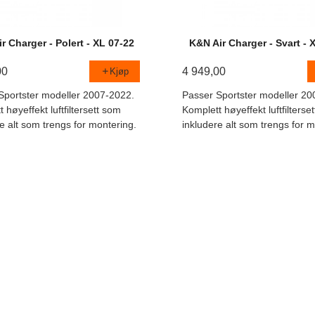
r Charger - Polert - XL 07-22
K&N Air Charger - Svart - 
00
4 949,00
Kjøp
Sportster modeller 2007-2022.
Passer Sportster modeller 20
 høyeffekt luftfiltersett som
Komplett høyeffekt luftfilterse
e alt som trengs for montering.
inkludere alt som trengs for m