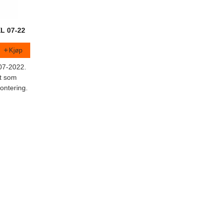
XL 07-22
Kjøp
07-2022.
tt som
ontering.