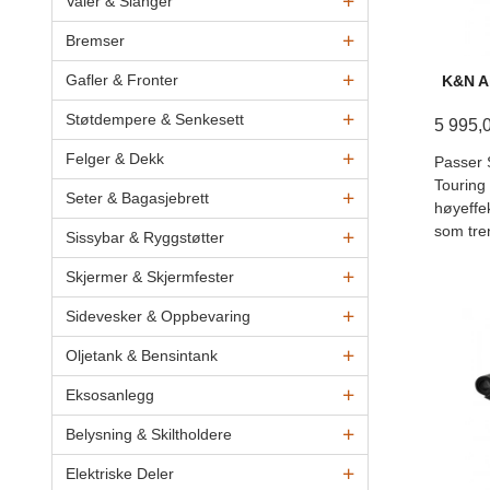
Vaier & Slanger
Bremser
Gafler & Fronter
K&N Ai
Støtdempere & Senkesett
5 995,
Felger & Dekk
Passer 
Touring
Seter & Bagasjebrett
høyeffek
som tre
Sissybar & Ryggstøtter
Skjermer & Skjermfester
Sidevesker & Oppbevaring
Oljetank & Bensintank
Eksosanlegg
Belysning & Skiltholdere
Elektriske Deler