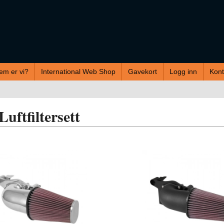
em er vi?
International Web Shop
Gavekort
Logg inn
Kont
ftfiltersett