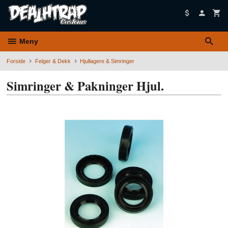
Gå
til
innholdet
Meny
Forside
Felger & Dekk
Hjullagere & Simringer
Simringer & Pakninger Hjul.