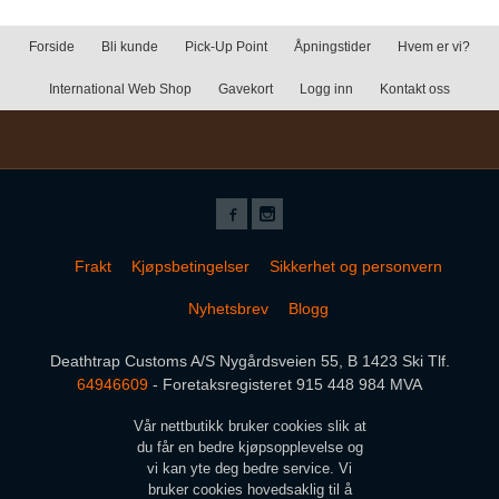
Forside
Bli kunde
Pick-Up Point
Åpningstider
Hvem er vi?
International Web Shop
Gavekort
Logg inn
Kontakt oss
Frakt
Kjøpsbetingelser
Sikkerhet og personvern
Nyhetsbrev
Blogg
Deathtrap Customs A/S Nygårdsveien 55, B 1423 Ski Tlf.
64946609
- Foretaksregisteret 915 448 984 MVA
Vår nettbutikk bruker cookies slik at
du får en bedre kjøpsopplevelse og
vi kan yte deg bedre service. Vi
bruker cookies hovedsaklig til å