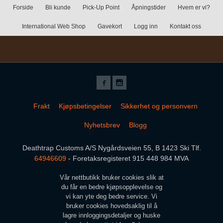
Forside
Bli kunde
Pick-Up Point
Åpningstider
Hvem er vi?
International Web Shop
Gavekort
Logg inn
Kontakt oss
Frakt
Kjøpsbetingelser
Sikkerhet og personvern
Nyhetsbrev
Blogg
Deathtrap Customs A/S Nygårdsveien 55, B 1423 Ski Tlf.
64946609
- Foretaksregisteret 915 448 984 MVA
Vår nettbutikk bruker cookies slik at
du får en bedre kjøpsopplevelse og
vi kan yte deg bedre service. Vi
bruker cookies hovedsaklig til å
lagre innloggingsdetaljer og huske