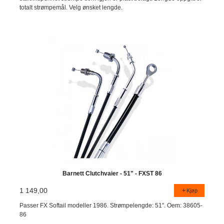
totalt strømpemål. Velg ønsket lengde.
Barnett Clutchvaier - 51" - FXST 86
1 149,00
Kjøp
Passer FX Softail modeller 1986. Strømpelengde: 51". Oem: 38605-
86