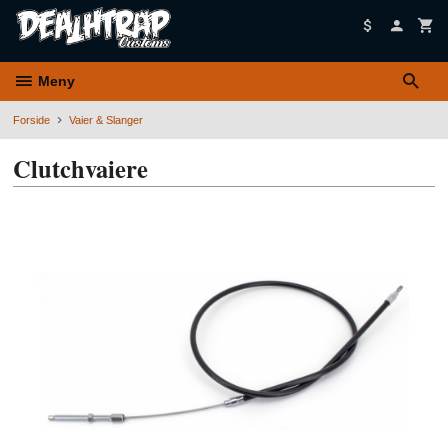
Gå
til
innholdet
Meny
Forside
Vaier & Slanger
Clutchvaiere