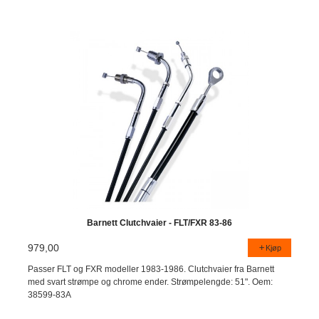
Barnett Clutchvaier - FLT/FXR 83-86
979,00
Kjøp
Passer FLT og FXR modeller 1983-1986. Clutchvaier fra Barnett
med svart strømpe og chrome ender. Strømpelengde: 51". Oem:
38599-83A