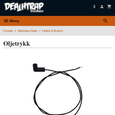
Gå
til
innholdet
Meny
Forside
Elektriske Deler
Følere & Brytere
Oljetrykk