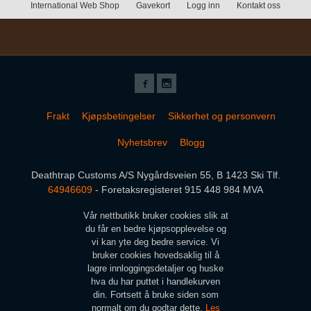
International Web Shop
Gavekort
Logg inn
Kontakt oss
Frakt
Kjøpsbetingelser
Sikkerhet og personvern
Nyhetsbrev
Blogg
Deathtrap Customs A/S Nygårdsveien 55, B 1423 Ski Tlf.
64946609
- Foretaksregisteret 915 448 984 MVA
Vår nettbutikk bruker cookies slik at
du får en bedre kjøpsopplevelse og
vi kan yte deg bedre service. Vi
bruker cookies hovedsaklig til å
lagre innloggingsdetaljer og huske
hva du har puttet i handlekurven
din. Fortsett å bruke siden som
normalt om du godtar dette.
Les