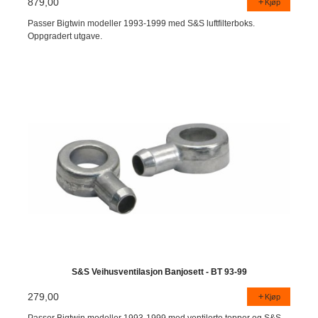
879,00
Kjøp
Passer Bigtwin modeller 1993-1999 med S&S luftfilterboks.
Oppgradert utgave.
S&S Veihusventilasjon Banjosett - BT 93-99
279,00
Kjøp
Passer Bigtwin modeller 1993-1999 med ventilerte topper og S&S