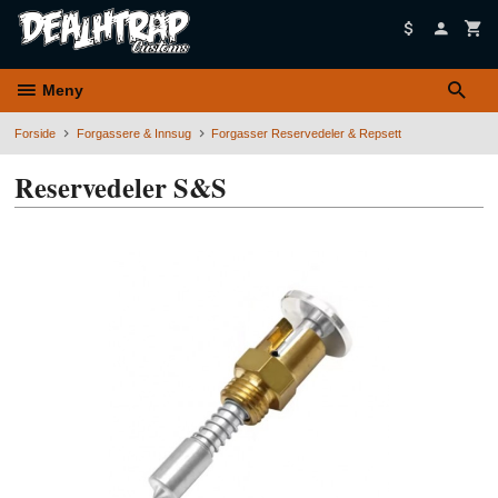
Gå
til
innholdet
Meny
Forside
Forgassere & Innsug
Forgasser Reservedeler & Repsett
Reservedeler S&S