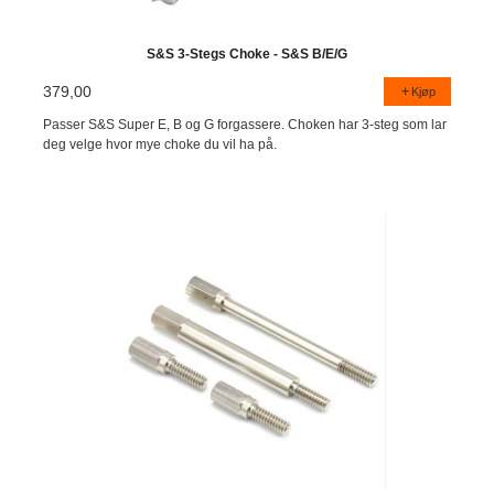
S&S 3-Stegs Choke - S&S B/E/G
379,00
Kjøp
Passer S&S Super E, B og G forgassere. Choken har 3-steg som lar
deg velge hvor mye choke du vil ha på.