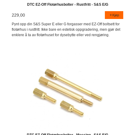
DTC EZ-Off Flotørhusbolter - Rustfritt - S&S E/G
229,00
Kjøp
Pynt opp din S&S Super E eller G forgasser med EZ-Off boltsett for
flotørhus i rustfritt. Ikke bare en estetisk oppgradering, men gjør det
enklere å ta av flotørhuset for dysebytte eller ved rengjøring.
DTC EZ-Off Flotørhusbolter - Messing - S&S E/G