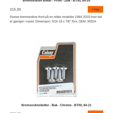
Bremseskive Bolter - Front - Zink - BT/XL 84-20
215,00
Kjøp
Passer bremseskive front på en rekke modeller 1984-2020 hvor det
er gjenger i navet. Dimensjon: 5/16-18 x 7/8" Torx. OEM: 3655A
Bremseskivebolter - Bak - Chrome - BT/XL 84-21