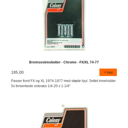
Bremseskivebolter - Chrome - FX/XL 74-77
185,00
Kjøp
Passer front FX og XL 1974-1977 med støpte hjul. Settet inneholder
5x forsenkede unbrako 1/4-20 x 1-1/4"