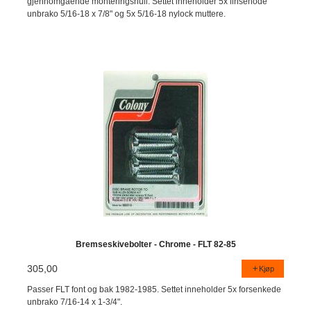
gjennomgående monteringshull. Settet inneholder 5x linsehode
unbrako 5/16-18 x 7/8" og 5x 5/16-18 nylock muttere.
Bremseskivebolter - Chrome - FLT 82-85
305,00
Kjøp
Passer FLT font og bak 1982-1985. Settet inneholder 5x forsenkede
unbrako 7/16-14 x 1-3/4".