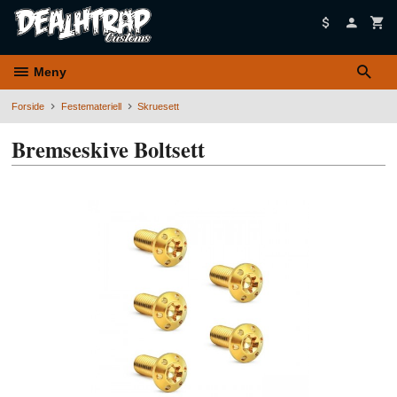
Gå
til
innholdet
Meny
Forside
Festemateriell
Skruesett
Bremseskive Boltsett