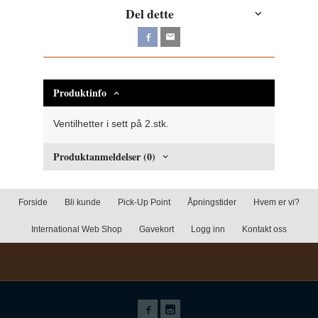
Del dette
Produktinfo
Ventilhetter i sett på 2.stk.
Produktanmeldelser (0)
Forside
Bli kunde
Pick-Up Point
Åpningstider
Hvem er vi?
International Web Shop
Gavekort
Logg inn
Kontakt oss