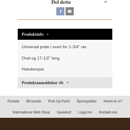
Del dette
Produktinfo
Universal potte i svart for 1-3/4" rør.
Oval og 17-1/2" lang.
Halvdempet.
Produktanmeldelser (0)
Forside
Bli kunde
Pick-Up Point
Åpningstider
Hvem er vi?
International Web Shop
Gavekort
Logg inn
Kontakt oss