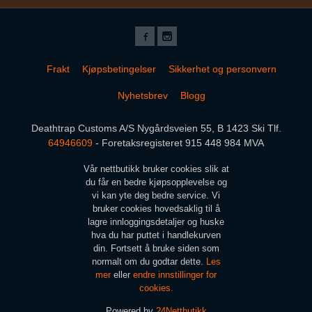
Frakt
Kjøpsbetingelser
Sikkerhet og personvern
Nyhetsbrev
Blogg
Deathtrap Customs A/S Nygårdsveien 55, B 1423 Ski Tlf.
64946609
- Foretaksregisteret 915 448 984 MVA
Vår nettbutikk bruker cookies slik at
du får en bedre kjøpsopplevelse og
vi kan yte deg bedre service. Vi
bruker cookies hovedsaklig til å
lagre innloggingsdetaljer og huske
hva du har puttet i handlekurven
din. Fortsett å bruke siden som
normalt om du godtar dette.
Les
mer
eller
endre innstillinger for
cookies.
Powered by
24Nettbutikk