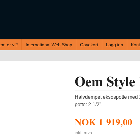
em er vi?
International Web Shop
Gavekort
Logg inn
Kont
Oem Style 
Halvdempet eksospotte med 1-
potte: 2-1/2".
NOK
1 919,00
inkl. mva.