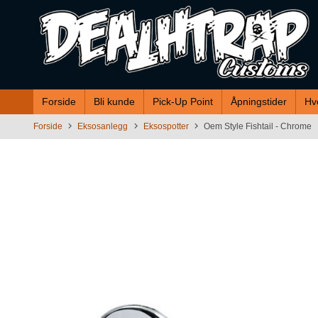
Gå
til
innholdet
Forside
Bli kunde
Pick-Up Point
Åpningstider
Hv
Forside
Eksosanlegg
Eksospotter
Oem Style Fishtail - Chrome