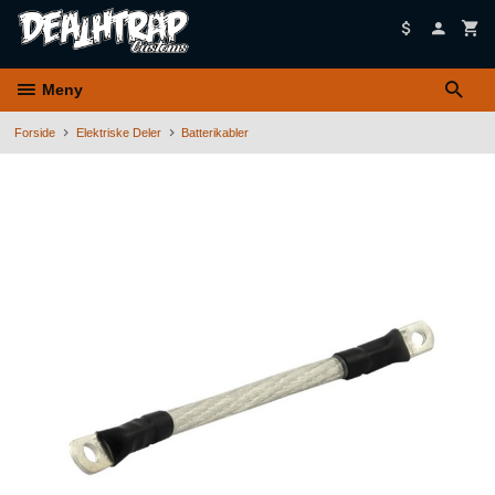
Gå
til
innholdet
Meny
Forside
Elektriske Deler
Batterikabler