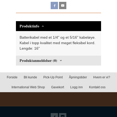
Produktinfo
Batterikabel med et 1/4" og et 5/16" kabeløye.
Kabel i topp kvalitet med meget fleksibel kord.
Lengde: 16"
Produktanmeldelser (0)
Forside
Bli kunde
Pick-Up Point
Åpningstider
Hvem er vi?
International Web Shop
Gavekort
Logg inn
Kontakt oss