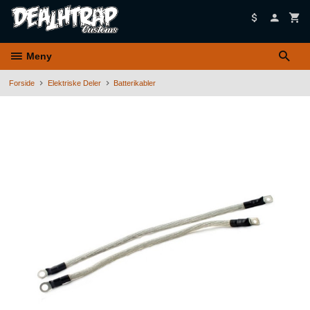
Gå
til
innholdet
Meny
Forside
Elektriske Deler
Batterikabler