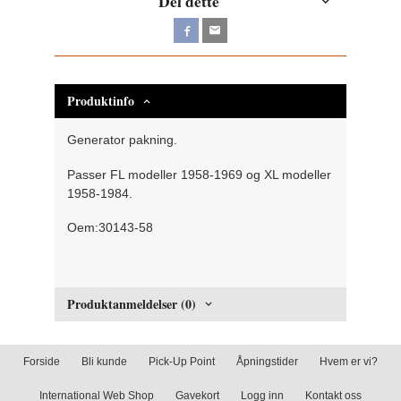
Del dette
Produktinfo
Generator pakning.
Passer FL modeller 1958-1969 og XL modeller
1958-1984.
Oem:30143-58
Produktanmeldelser (0)
Forside
Bli kunde
Pick-Up Point
Åpningstider
Hvem er vi?
International Web Shop
Gavekort
Logg inn
Kontakt oss