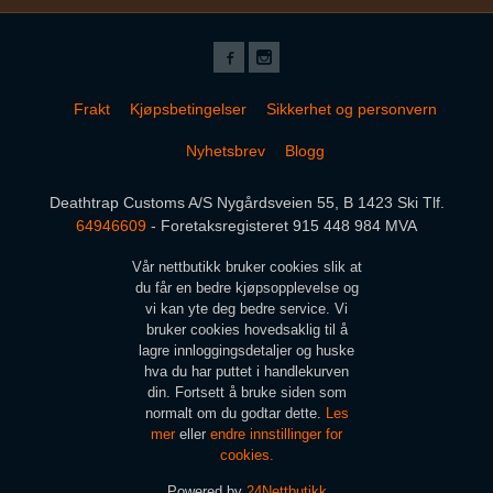
Frakt
Kjøpsbetingelser
Sikkerhet og personvern
Nyhetsbrev
Blogg
Deathtrap Customs A/S Nygårdsveien 55, B 1423 Ski Tlf.
64946609
- Foretaksregisteret 915 448 984 MVA
Vår nettbutikk bruker cookies slik at
du får en bedre kjøpsopplevelse og
vi kan yte deg bedre service. Vi
bruker cookies hovedsaklig til å
lagre innloggingsdetaljer og huske
hva du har puttet i handlekurven
din. Fortsett å bruke siden som
normalt om du godtar dette.
Les
mer
eller
endre innstillinger for
cookies.
Powered by
24Nettbutikk